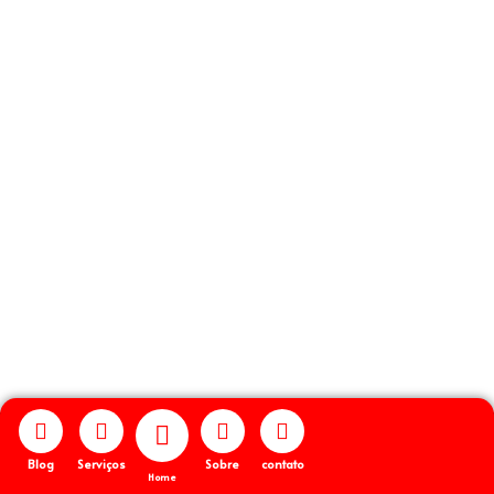
Copyright © 2026 Site Demostrativo | Powered by [
Josué Falcão
]
Blog
Serviços
Sobre
contato
Home